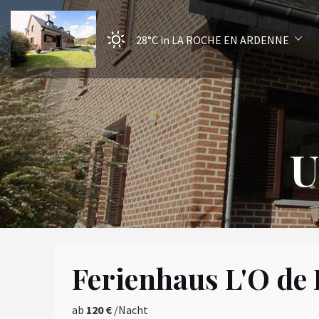
28°C
in LA ROCHE EN ARDENNE
U
Ferienhaus L'O de
ab
120 €
/Nacht