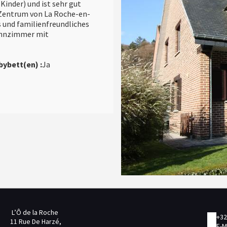
Kinder) und ist sehr gut
 Zentrum von La Roche-en-
 und familienfreundliches
ohnzimmer mit
bybett(en) :
Ja
L’Ô de la Roche
+32
11 Rue De Harzé,
E-M